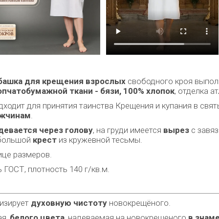
башка для крещения взрослых
свободного кроя выполн
опчатобумажной ткани - бязи, 100% хлопок
, отделка а
дходит для принятия таинства Крещения и купания в свят
жчинам
.
девается через голову
, на груди имеется
вырез
с завя
большой
крест
из кружевной тесьмы.
ице размеров.
ь ГОСТ, плотность 140 г/кв.м.
лизирует
духовную чистоту
новокрещёного.
ая,
белого цвета
, надеваемая на новокрещеного
в знам