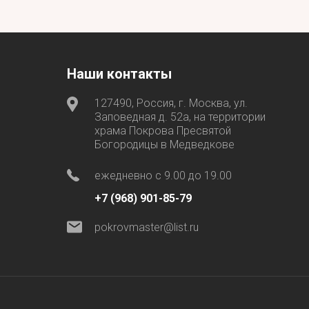
Наши контакты
127490, Россия, г. Москва, ул.
Заповедная д. 52а, на территории
храма Покрова Пресвятой
Богородицы в Медведкове
ежедневно с 9.00 до 19.00
+7 (968) 901-85-79
pokrovmaster@list.ru