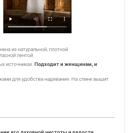
ена из натуральной, плотной
тласной лентой.
ых источниках.
Подходит и женщинам, и
зками для удобства надевания. На спине вышит
ение его духовной чистоты и радости
.