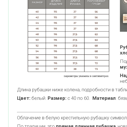
Ру
хл
По
му
На
не
Длина рубашки ниже колена, подробности в табл
Цвет:
белый.
Размер:
с 40 по 60.
Материал
: бяз
Облачение в белую крестильную рубашку симво
По традиции, это
прямая длинная рубашка
, нов