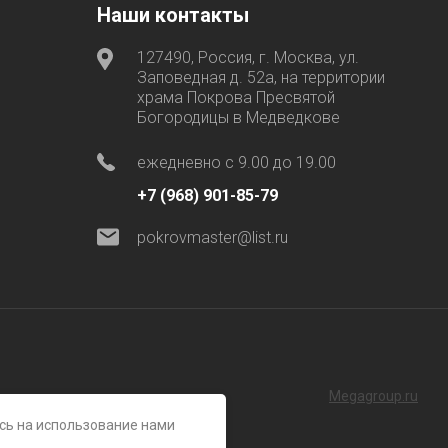
Наши контакты
127490, Россия, г. Москва, ул.
Заповедная д. 52а, на территории
храма Покрова Пресвятой
Богородицы в Медведкове
ежедневно с 9.00 до 19.00
+7 (968) 901-85-79
pokrovmaster@list.ru
Megagroup.ru
есь на использование нами