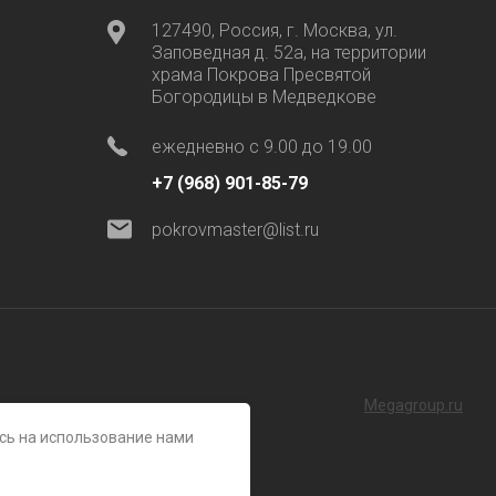
127490, Россия, г. Москва, ул.
Заповедная д. 52а, на территории
храма Покрова Пресвятой
Богородицы в Медведкове
ежедневно с 9.00 до 19.00
+7 (968) 901-85-79
pokrovmaster@list.ru
Megagroup.ru
есь на использование нами