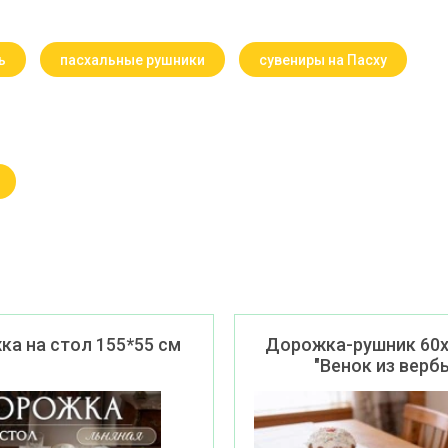
ь
пасхальные рушники
сувениры на Пасху
а на стол 155*55 см
Дорожка-рушник 60х
"Венок из верб