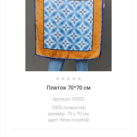
Платок 70*70 см
Артикул:
35392
100% полиэстер
размер: 70 х 70 см
цвет: бело-голубой