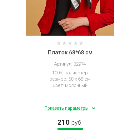
Платок 68*68 см
Артикул:
32974
100% полиэстер
размер: 68 х 68 см
цвет: молочный
Показать параметры
210
руб.