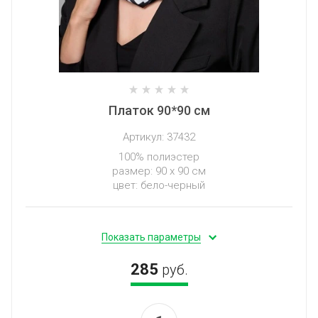
Платок 90*90 см
Артикул:
37432
100% полиэстер
размер: 90 х 90 см
цвет: бело-черный
Показать параметры
285
руб.