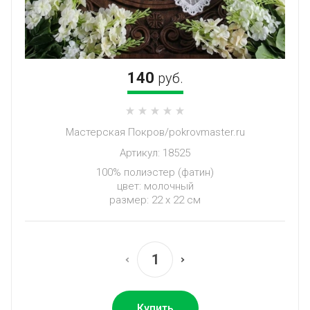
140
руб.
Мастерская Покров/pokrovmaster.ru
Артикул:
18525
100% полиэстер (фатин)
цвет: молочный
размер: 22 х 22 см
Купить