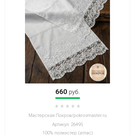
660
руб.
Мастерская Покров/pokrovmaster.ru
Артикул:
26495
100% полиэстер (атлас)