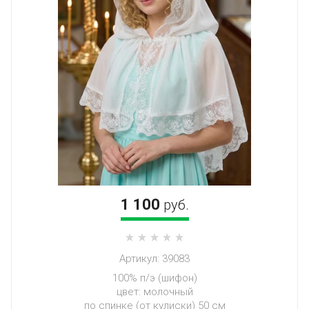
1 100
руб.
Артикул:
39083
100% п/э (шифон)
цвет: молочный
по спинке (от кулиски) 50 см