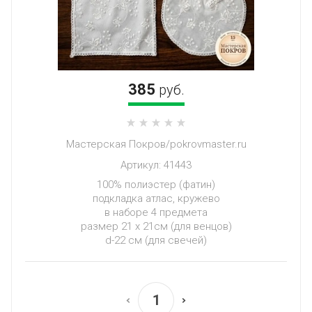
385
руб.
Мастерская Покров/pokrovmaster.ru
Артикул:
41443
100% полиэстер (фатин)
подкладка атлас, кружево
в наборе 4 предмета
размер 21 х 21см (для венцов)
d-22 см (для свечей)