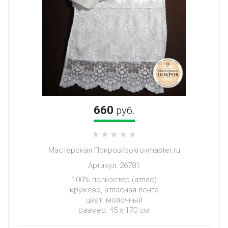
660
руб.
Мастерская Покров/pokrovmaster.ru
Артикул:
26781
100% полиэстер (атлас)
кружево, атласная лента
цвет: молочный
размер: 45 х 170 см