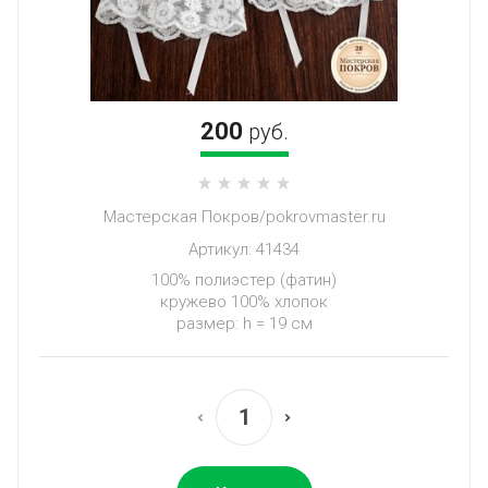
200
руб.
Мастерская Покров/pokrovmaster.ru
Артикул:
41434
100% полиэстер (фатин)
кружево 100% хлопок
размер: h = 19 см